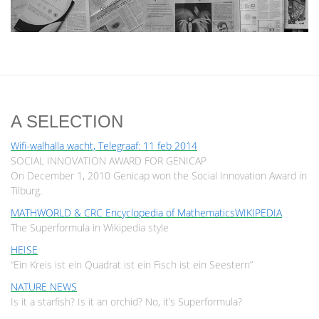
A SELECTION
Wifi-walhalla wacht, Telegraaf: 11 feb 2014
SOCIAL INNOVATION AWARD FOR GENICAP
On December 1, 2010 Genicap won the Social Innovation Award in
Tilburg.
MATHWORLD & CRC Encyclopedia of Mathematics
WIKIPEDIA
The Superformula in Wikipedia style
HEISE
“Ein Kreis ist ein Quadrat ist ein Fisch ist ein Seestern”
NATURE NEWS
Is it a starfish? Is it an orchid? No, it’s Superformula?