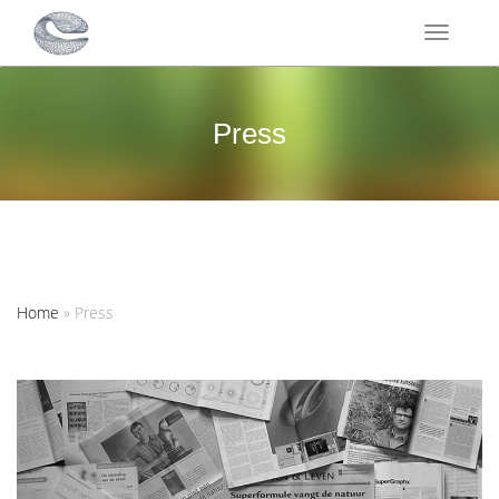
Toggle
navigati
Press
Home
»
Press